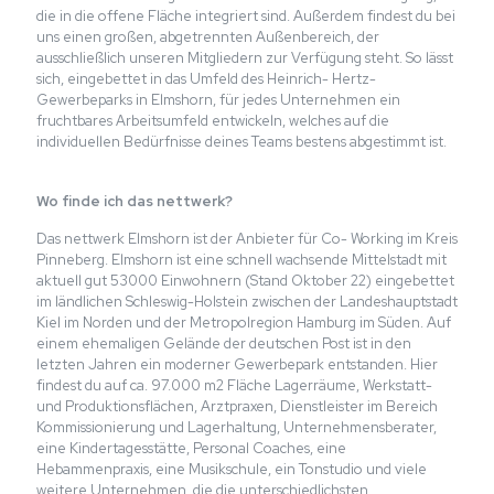
die in die offene Fläche integriert sind. Außerdem findest du bei
uns einen großen, abgetrennten Außenbereich, der
ausschließlich unseren Mitgliedern zur Verfügung steht. So lässt
sich, eingebettet in das Umfeld des Heinrich- Hertz-
Gewerbeparks in Elmshorn, für jedes Unternehmen ein
fruchtbares Arbeitsumfeld entwickeln, welches auf die
individuellen Bedürfnisse deines Teams bestens abgestimmt ist.
Wo finde ich das nettwerk?
Das nettwerk Elmshorn ist der Anbieter für Co- Working im Kreis
Pinneberg. Elmshorn ist eine schnell wachsende Mittelstadt mit
aktuell gut 53000 Einwohnern (Stand Oktober 22) eingebettet
im ländlichen Schleswig-Holstein zwischen der Landeshauptstadt
Kiel im Norden und der Metropolregion Hamburg im Süden. Auf
einem ehemaligen Gelände der deutschen Post ist in den
letzten Jahren ein moderner Gewerbepark entstanden. Hier
findest du auf ca. 97.000 m2 Fläche Lagerräume, Werkstatt-
und Produktionsflächen, Arztpraxen, Dienstleister im Bereich
Kommissionierung und Lagerhaltung, Unternehmensberater,
eine Kindertagesstätte, Personal Coaches, eine
Hebammenpraxis, eine Musikschule, ein Tonstudio und viele
weitere Unternehmen, die die unterschiedlichsten