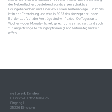
der Nebenflächen, bestehend aus diversen attraktiven
Loungebereichen und einer exklusiven Außenanlage. Ein Imbiss
ist in der Entstehung und wird in 2023 das Konzept abrunden.
Bei der Laufzeit der Verträge sind wir flexibel Ob Tageskarte,
Wochen- oder Monats- Ticket, sprecht uns einfach an. Und auch
für längerfristige Nutzungsoptionen (Langzeitmiete) sind wir
offen.
nettwerk Elmshorn
Heinrich-Hertz-Straße 26
Eingang 1
25336 Elmshorn