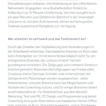
Dienstleistungen anbieten. Die Anbindung an den öffentlichen
Nahverkehr ist gegeben, eine Bushaltestation findest du
fußläufig in ca. 10 Minuten Entfernung. Von hier aus geht es in
ein paar Minuten zum Elmshorner Bahnhof in der Innenstadt.
Und wenn du mit dem Auto kommst, stehen auf dem großen
Gelände ausreichend Parkplätze zur Verfügung.
Wer arbeitet im nettwerk und wie funktioniert es?
Durch das Zeitalter der Digitalisierung sind Veränderungen in
der Arbeitswelt erkennbar. Das klassische Arbeiten im Büro oder
beim Arbeitgeber vor Ort ist keine Notwendigkeit mehr für ein
erfolgreiches Business, die „culture of work“ hat sich
grundlegend verändert. Die Zielgruppe vom nettwerk Elmshorn
ist somit gemischt. Besonders Berufsgruppen wie Freiberufler,
Creatives, kleine Startups, Gründer und Unternehmen mit
(temporärem) Platzmangel werden angesprochen. Jeder
Arbeitnehmer und jede Branche kann die Möglichkeiten und
Vorteile des Coworking nutzen, und für einige Branchen bietet
es sich besonders an. Für Arbeitnehmer aus dem Bereich
Marketing, Text und PR, OT, Design und Programmierung bietet
Coworking eine gute Alternative zum klassischen Home-Office
oder arbeiten im Büro. Schreibtischarbeiten, online Tätigkeiten