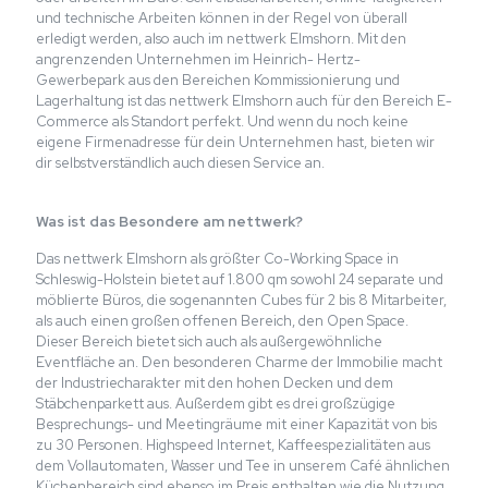
und technische Arbeiten können in der Regel von überall
erledigt werden, also auch im nettwerk Elmshorn. Mit den
angrenzenden Unternehmen im Heinrich- Hertz-
Gewerbepark aus den Bereichen Kommissionierung und
Lagerhaltung ist das nettwerk Elmshorn auch für den Bereich E-
Commerce als Standort perfekt. Und wenn du noch keine
eigene Firmenadresse für dein Unternehmen hast, bieten wir
dir selbstverständlich auch diesen Service an.
Was ist das Besondere am nettwerk?
Das nettwerk Elmshorn als größter Co-Working Space in
Schleswig-Holstein bietet auf 1.800 qm sowohl 24 separate und
möblierte Büros, die sogenannten Cubes für 2 bis 8 Mitarbeiter,
als auch einen großen offenen Bereich, den Open Space.
Dieser Bereich bietet sich auch als außergewöhnliche
Eventfläche an. Den besonderen Charme der Immobilie macht
der Industriecharakter mit den hohen Decken und dem
Stäbchenparkett aus. Außerdem gibt es drei großzügige
Besprechungs- und Meetingräume mit einer Kapazität von bis
zu 30 Personen. Highspeed Internet, Kaffeespezialitäten aus
dem Vollautomaten, Wasser und Tee in unserem Café ähnlichen
Küchenbereich sind ebenso im Preis enthalten wie die Nutzung